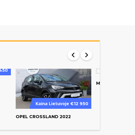
Kaina L
450
MERCEDES-BENZ 
Kaina Lietuvoje
€12 950
OPEL CROSSLAND 2022