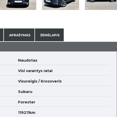
APRAŠYMAS
ŽEMĖLAPIS
Naudotas
Visi varantys ratai
Visureigis / Krosoveris
Subaru
Forester
119211km