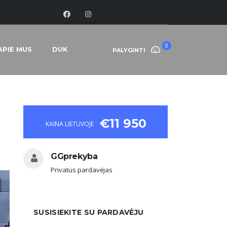
0
APIE MUS
DUK
PALYGINTI
€11 950
KAINA LIETUVOJE
GGprekyba
Privatus pardavėjas
SUSISIEKITE SU PARDAVĖJU