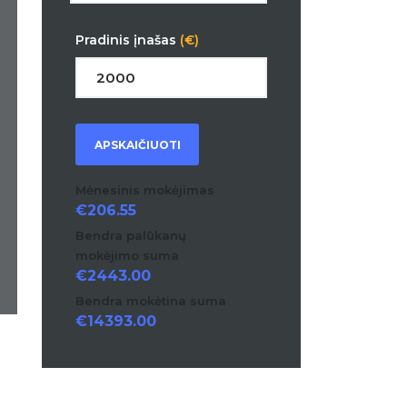
Pradinis įnašas
(€)
APSKAIČIUOTI
Mėnesinis mokėjimas
206.55
Bendra palūkanų
mokėjimo suma
2443.00
Bendra mokėtina suma
14393.00