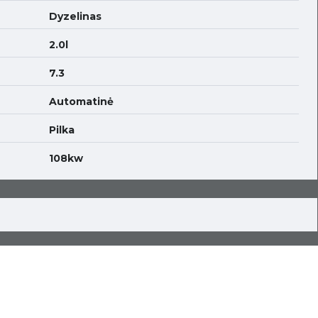
Dyzelinas
2.0l
7.3
Automatinė
Pilka
108kw