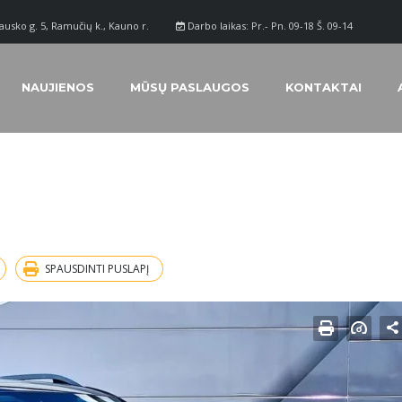
ausko g. 5, Ramučių k., Kauno r.
Darbo laikas: Pr.- Pn. 09-18 Š. 09-14
NAUJIENOS
MŪSŲ PASLAUGOS
KONTAKTAI
SPAUSDINTI PUSLAPĮ