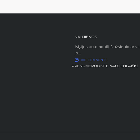
NAUJIENOS
Įsigijus automobilį iš užsienio ar
jo...
NO COMMENTS
PRENUMERUOKITE NAUJIENLAIŠKĮ