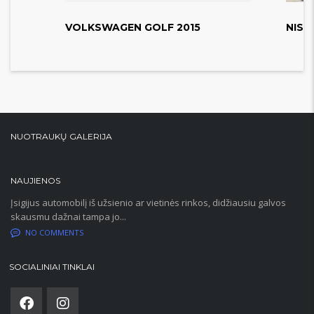
VOLKSWAGEN GOLF 2015
NISS
NUOTRAUKŲ GALERIJA
NAUJIENOS
Įsigijus automobilį iš užsienio ar vietinės rinkos, didžiausiu galvos
skausmu dažnai tampa jo...
NO COMMENTS
SOCIALINIAI TINKLAI