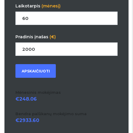
Laikotarpis
(mėnesį)
Pradinis įnašas
(€)
APSKAIČIUOTI
Mėnesinis mokėjimas
248.06
Bendra palūkanų mokėjimo suma
2933.60