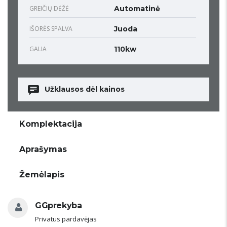
GREIČIŲ DĖŽĖ
Automatinė
IŠORĖS SPALVA
Juoda
GALIA
110kw
Užklausos dėl kainos
Komplektacija
Aprašymas
Žemėlapis
GGprekyba
Privatus pardavėjas