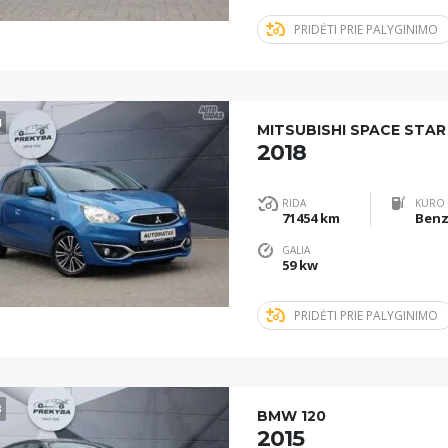
PRIDĖTI PRIE PALYGINIMO
4
MITSUBISHI SPACE STAR
2018
RIDA
KURO 
71454 km
Benz
GALIA
59 kw
PRIDĖTI PRIE PALYGINIMO
3
BMW 120
2015