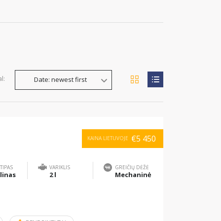
l:
Date: newest first
€5 450
KAINA LIETUVOJE
TIPAS
VARIKLIS
GREIČIŲ DĖŽĖ
linas
2 l
Mechaninė