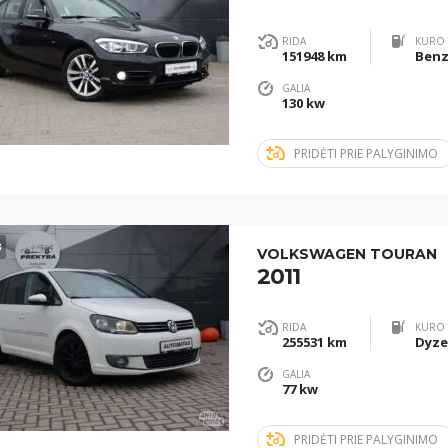
RIDA
KURO 
151948 km
Benz
GALIA
130 kw
PRIDĖTI PRIE PALYGINIMO
3
VOLKSWAGEN TOURAN
2011
RIDA
KURO 
255531 km
Dyze
GALIA
77 kw
PRIDĖTI PRIE PALYGINIMO