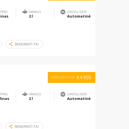
TIPAS
VARIKLIS
GREIČIŲ DĖŽĖ
inas
2 l
Automatinė
BENDRINTI TAI
€4 950
KAINA LIETUVOJE
TIPAS
VARIKLIS
GREIČIŲ DĖŽĖ
linas
2 l
Automatinė
BENDRINTI TAI