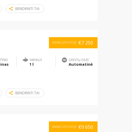
BENDRINTI TAI
€7 250
KAINA LIETUVOJE
TIPAS
VARIKLIS
GREIČIŲ DĖŽĖ
inas
1 l
Automatinė
BENDRINTI TAI
€9 650
KAINA LIETUVOJE