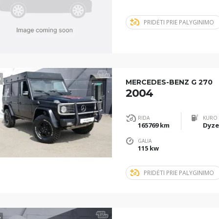
PRIDĖTI PRIE PALYGINIMO
0
MERCEDES-BENZ G 270
2004
RIDA
KURO 
165769 km
Dyze
GALIA
115 kw
PRIDĖTI PRIE PALYGINIMO
2