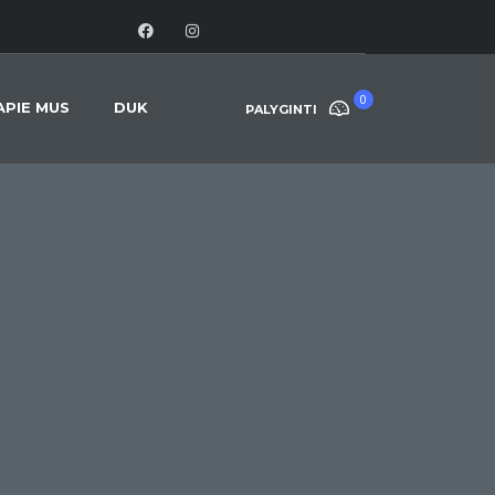
0
APIE MUS
DUK
PALYGINTI