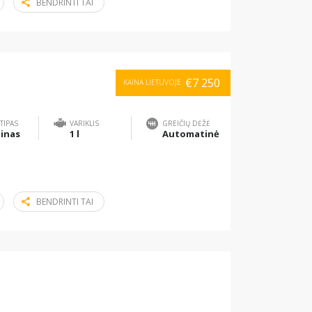
BENDRINTI TAI
€7 250
KAINA LIETUVOJE
TIPAS
VARIKLIS
GREIČIŲ DĖŽĖ
inas
1 l
Automatinė
BENDRINTI TAI