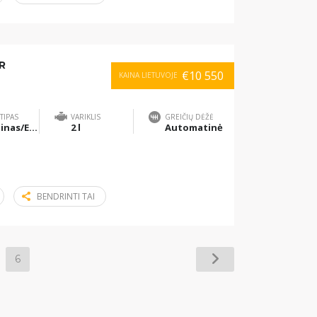
R
€10 550
KAINA LIETUVOJE
TIPAS
VARIKLIS
GREIČIŲ DĖŽĖ
Benzinas/Elektra
2 l
Automatinė
BENDRINTI TAI
6