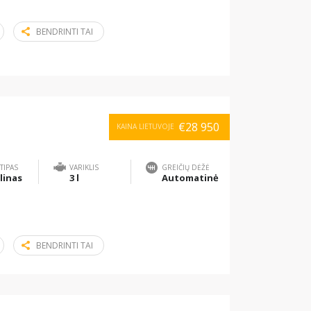
BENDRINTI TAI
€28 950
KAINA LIETUVOJE
TIPAS
VARIKLIS
GREIČIŲ DĖŽĖ
linas
3 l
Automatinė
BENDRINTI TAI