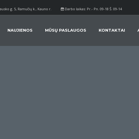
ausko g. 5, Ramučių k., Kauno r.
Darbo laikas: Pr.- Pn. 09-18 Š. 09-14
NAUJIENOS
MŪSŲ PASLAUGOS
KONTAKTAI