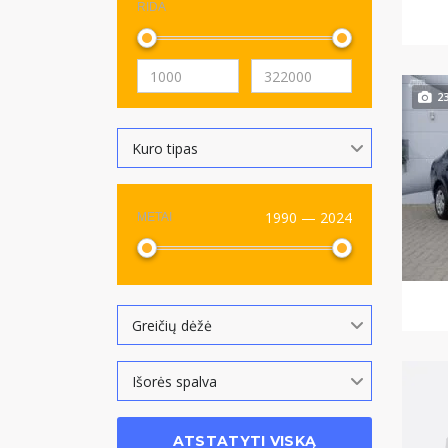
RIDA
2
Kuro tipas
1990 — 2024
METAI
Greičių dėžė
Išorės spalva
ATSTATYTI VISKĄ