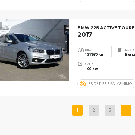
9
BMW 225 ACTIVE TOURE
2017
RIDA
KURO 
137930 km
GALIA
100 kw
PRIDĖTI PRIE PALYGINIMO
1
2
3
…