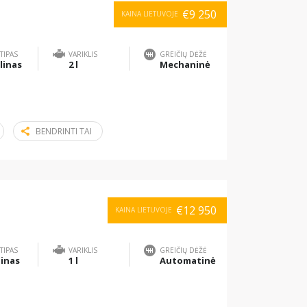
€9 250
KAINA LIETUVOJE
TIPAS
VARIKLIS
GREIČIŲ DĖŽĖ
linas
2 l
Mechaninė
BENDRINTI TAI
€12 950
KAINA LIETUVOJE
TIPAS
VARIKLIS
GREIČIŲ DĖŽĖ
inas
1 l
Automatinė