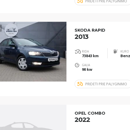
PRIDĖTI PRIE PALYGINIMO
3
SKODA RAPID
2013
RIDA
KURO 
73843 km
Benz
GALIA
90 kw
PRIDĖTI PRIE PALYGINIMO
OPEL COMBO
2022