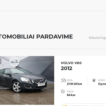
TOMOBILIAI PARDAVIME
Rūšiuoti Paga
3
VOLVO V60
2012
RIDA
KURO 
219129 km
Dyze
GALIA
84 kw