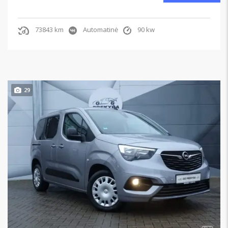
73843 km
Automatinė
90 kw
29