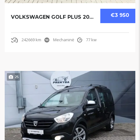
€3 950
VOLKSWAGEN GOLF PLUS 2009
242669 km
Mechaninė
77 kw
25