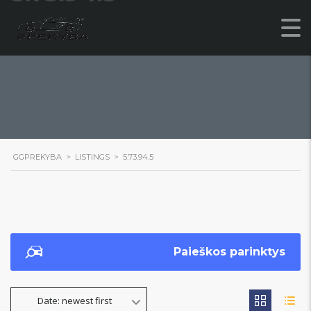
GGPREKYBA
>
LISTINGS
>
5.73.94.5
Paieškos parinktys
Date: newest first