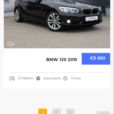
€9 650
BMW 120 2015
151948 km
Automatinė
130 kw
1
2
3