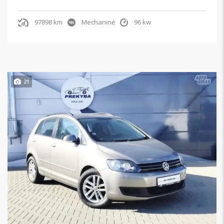
97898 km
Mechaninė
96 kw
21