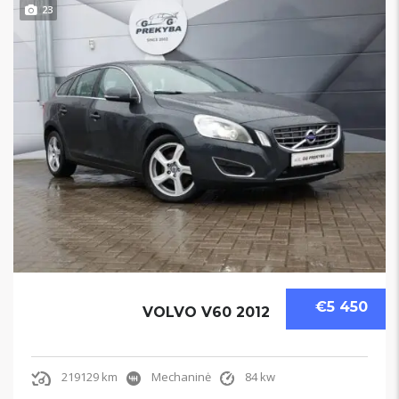
23
€5 450
VOLVO V60 2012
219129 km
Mechaninė
84 kw