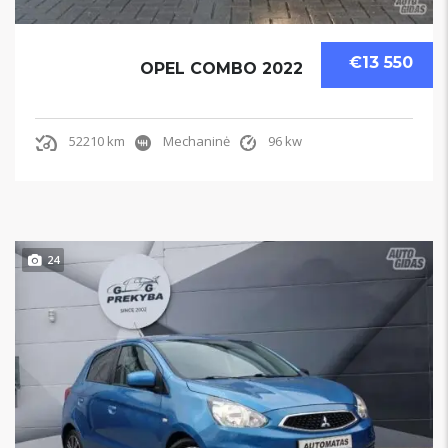
€13 550
OPEL COMBO 2022
52210 km
Mechaninė
96 kw
24