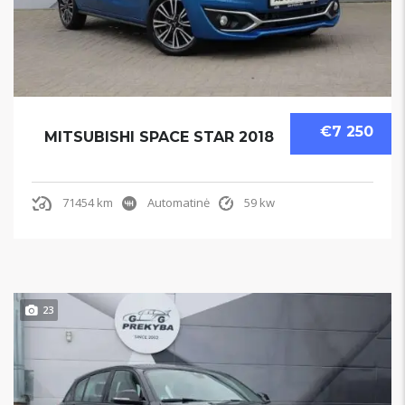
€7 250
MITSUBISHI SPACE STAR 2018
71454 km
Automatinė
59 kw
23