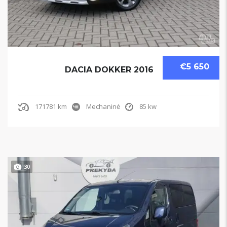
€5 650
DACIA DOKKER 2016
171781 km
Mechaninė
85 kw
30