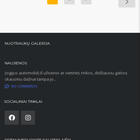
NUOTRAUKŲ GALERIJA
NAUJIENOS
Įsigijus automobilį iš užsienio ar vietinės rinkos, didžiausiu galvos
skausmu dažnai tampa jo...
NO COMMENTS
SOCIALINIAI TINKLAI
PRENUMERUOKITE NAUJIENLAIŠKĮ