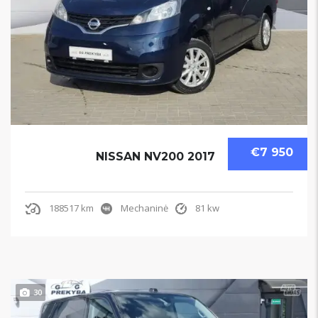
€7 950
NISSAN NV200 2017
188517 km
Mechaninė
81 kw
30