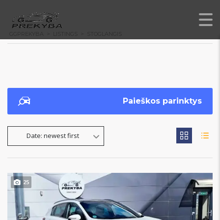
GGPREKYBA
>
LISTINGS
>
STOGLANGIS
Paieškos parinktys
Date: newest first
25