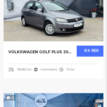
€4 950
VOLKSWAGEN GOLF PLUS 2009
182865 km
Automatinė
75 kw
22