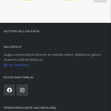
NUOTRAUKŲ GALERIJA
NAUJIENOS
Įsigijus automobilį iš užsienio ar vietinės rinkos, didžiausiu galvos
skausmu dažnai tampa jo...
NO COMMENTS
SOCIALINIAI TINKLAI
PRENUMERUOKITE NAUJIENLAIŠKĮ