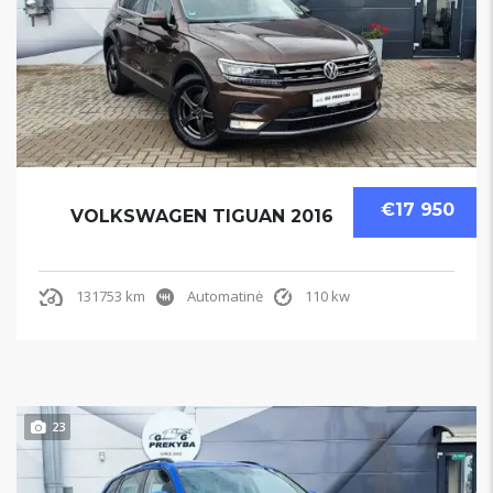
€17 950
VOLKSWAGEN TIGUAN 2016
131753 km
Automatinė
110 kw
23