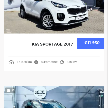
€11 950
KIA SPORTAGE 2017
173470 km
Automatinė
136 kw
25