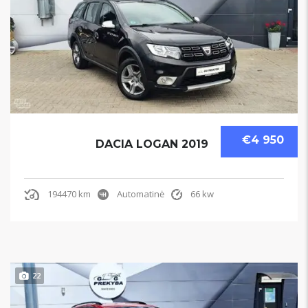
€4 950
DACIA LOGAN 2019
194470 km
Automatinė
66 kw
22