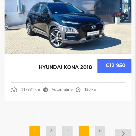
€12 950
HYUNDAI KONA 2018
117884 km
Automatinė
130 kw
1
2
3
…
6