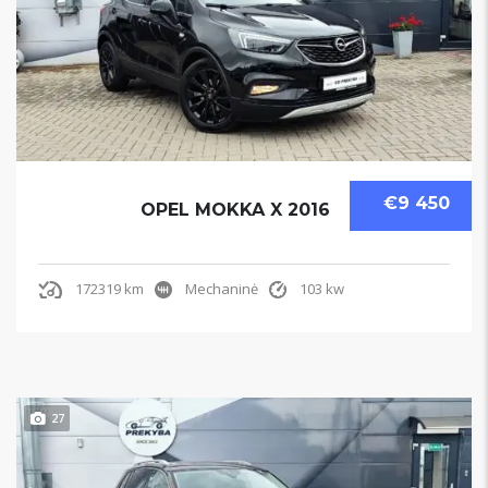
€9 450
OPEL MOKKA X 2016
172319 km
Mechaninė
103 kw
27