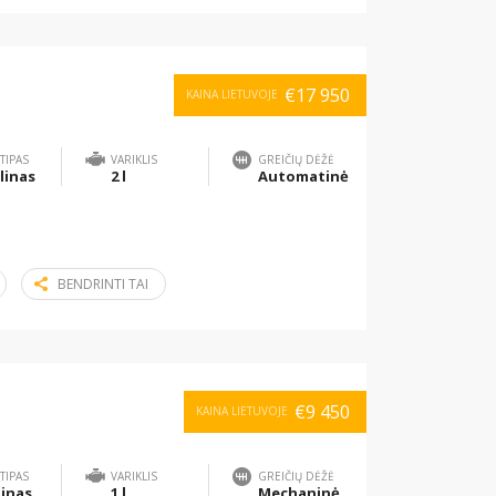
€17 950
KAINA LIETUVOJE
TIPAS
VARIKLIS
GREIČIŲ DĖŽĖ
linas
2 l
Automatinė
BENDRINTI TAI
€9 450
KAINA LIETUVOJE
TIPAS
VARIKLIS
GREIČIŲ DĖŽĖ
inas
1 l
Mechaninė