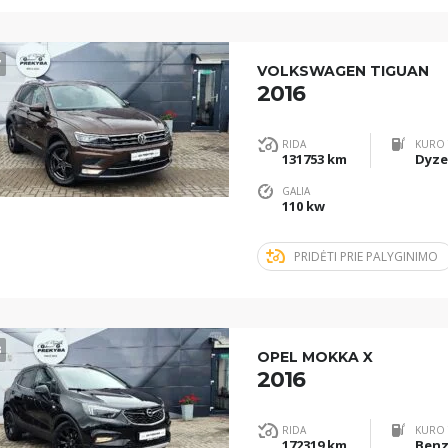
7
VOLKSWAGEN TIGUAN
2016
RIDA
KURO 
131753 km
Dyze
GALIA
110 kw
PRIDĖTI PRIE PALYGINIMO
3
OPEL MOKKA X
2016
RIDA
KURO 
172319 km
Benz