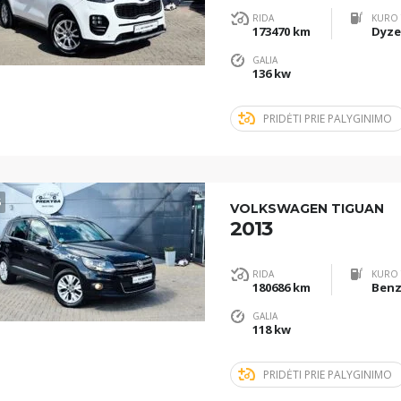
RIDA
KURO 
173470 km
Dyze
GALIA
136 kw
PRIDĖTI PRIE PALYGINIMO
5
VOLKSWAGEN TIGUAN
2013
RIDA
KURO 
180686 km
Benz
GALIA
118 kw
PRIDĖTI PRIE PALYGINIMO