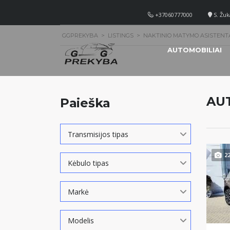
+37060777000
S. Žuk
GGPREKYBA
>
LISTINGS
>
NAKTINIO MATYMO ASISTENT
AUTOMOBILIAI
AU
Paieška
Transmisijos tipas
2
Kėbulo tipas
Markė
Modelis