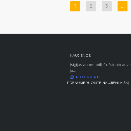
1
2
3
…
NAUJIENOS
Įsigijus automobilį iš užsienio ar
jo...
NO COMMENTS
PRENUMERUOKITE NAUJIENLAIŠKĮ