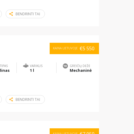
BENDRINTI TAI
€5 550
KAINA LIETUVOJE
TIPAS
VARIKLIS
GREIČIŲ DĖŽĖ
linas
1 l
Mechaninė
BENDRINTI TAI
KAINA LIETUVOJE