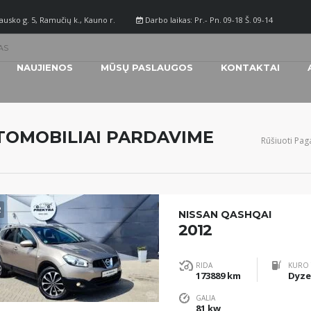
ausko g. 5, Ramučių k., Kauno r.
Darbo laikas: Pr.- Pn. 09-18 Š. 09-14
AS
NAUJIENOS
MŪSŲ PASLAUGOS
KONTAKTAI
TOMOBILIAI PARDAVIME
Rūšiuoti Paga
2
NISSAN QASHQAI
2012
RIDA
KURO 
173889 km
Dyze
GALIA
81 kw