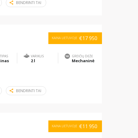
BENDRINTI TAI
€17 950
KAINA LIETUVOJE
TIPAS
VARIKLIS
GREIČIŲ DĖŽĖ
inas
2 l
Mechaninė
BENDRINTI TAI
€11 950
KAINA LIETUVOJE