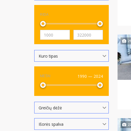
RIDA
2
Kuro tipas
1990 — 2024
METAI
Greičių dėžė
Išorės spalva
2