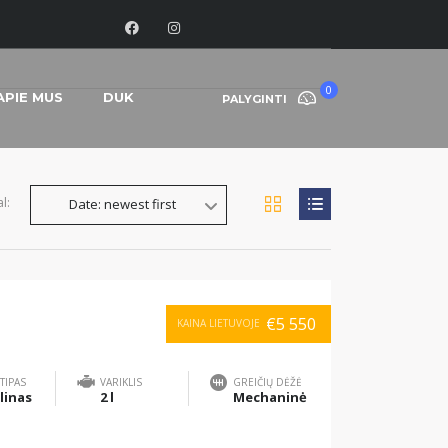
0
APIE MUS
DUK
PALYGINTI
l:
Date: newest first
€5 550
KAINA LIETUVOJE
TIPAS
VARIKLIS
GREIČIŲ DĖŽĖ
linas
2 l
Mechaninė