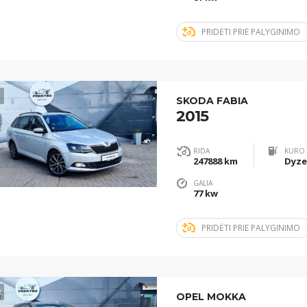
PRIDĖTI PRIE PALYGINIMO
1
SKODA FABIA
2015
RIDA
KURO 
247888 km
Dyze
GALIA
77 kw
PRIDĖTI PRIE PALYGINIMO
2
OPEL MOKKA