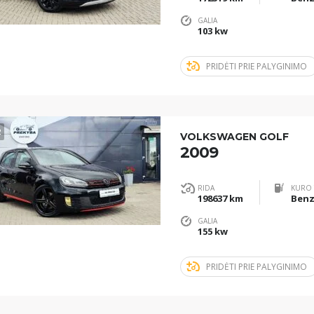
GALIA
103 kw
PRIDĖTI PRIE PALYGINIMO
2
VOLKSWAGEN GOLF
2009
RIDA
KURO 
198637 km
Benz
GALIA
155 kw
PRIDĖTI PRIE PALYGINIMO