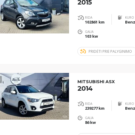
2015
RIDA
KURO 
102861 km
Benz
GALIA
103 kw
PRIDĖTI PRIE PALYGINIMO
5
MITSUBISHI ASX
2014
RIDA
KURO 
239277 km
Benz
GALIA
86 kw