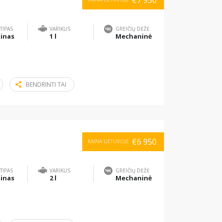
€7 950
TIPAS
VARIKLIS
GREIČIŲ DĖŽĖ
inas
1 l
Mechaninė
BENDRINTI TAI
€6 950
KAINA LIETUVOJE
TIPAS
VARIKLIS
GREIČIŲ DĖŽĖ
inas
2 l
Mechaninė