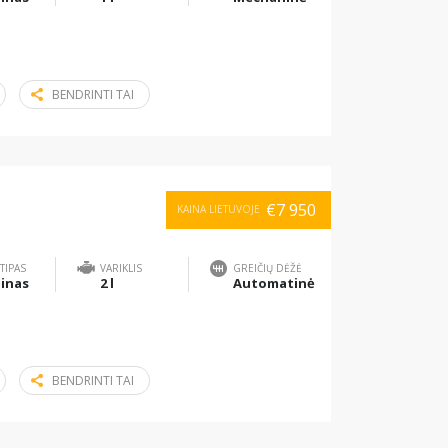
BENDRINTI TAI
€7 950
KAINA LIETUVOJE
TIPAS
VARIKLIS
GREIČIŲ DĖŽĖ
inas
2 l
Automatinė
BENDRINTI TAI