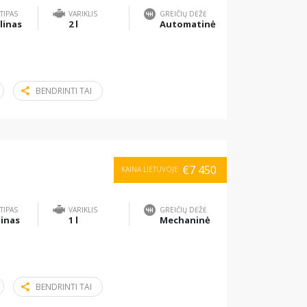
TIPAS
VARIKLIS
GREIČIŲ DĖŽĖ
linas
2 l
Automatinė
BENDRINTI TAI
€7 450
KAINA LIETUVOJE
TIPAS
VARIKLIS
GREIČIŲ DĖŽĖ
inas
1 l
Mechaninė
BENDRINTI TAI