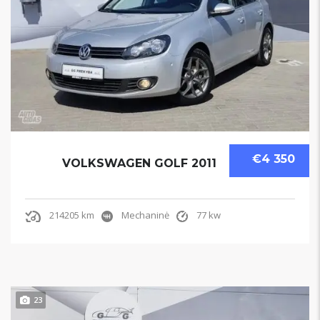
€4 350
VOLKSWAGEN GOLF 2011
214205 km
Mechaninė
77 kw
23