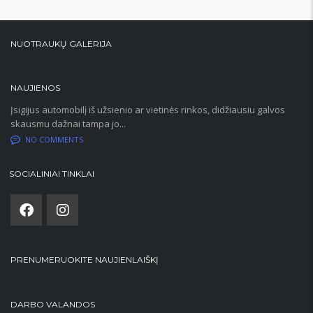
NUOTRAUKŲ GALERIJA
NAUJIENOS
Įsigijus automobilį iš užsienio ar vietinės rinkos, didžiausiu galvos
skausmu dažnai tampa jo...
NO COMMENTS
SOCIALINIAI TINKLAI
PRENUMERUOKITE NAUJIENLAIŠKĮ
DARBO VALANDOS