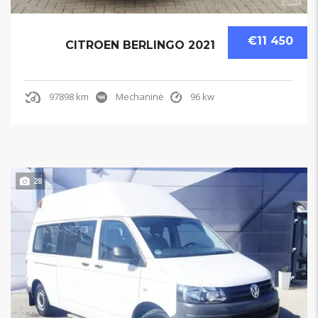
€11 450
CITROEN BERLINGO 2021
97898 km
Mechaninė
96 kw
28