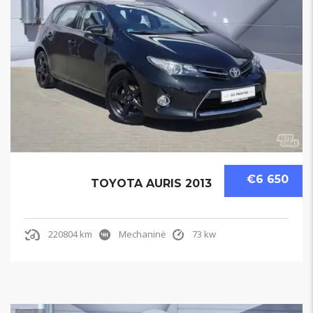
€6 650
TOYOTA AURIS 2013
220804 km
Mechaninė
73 kw