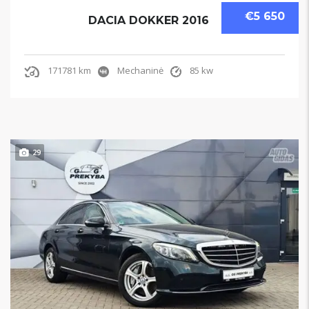
€5 650
DACIA DOKKER 2016
171781 km
Mechaninė
85 kw
29