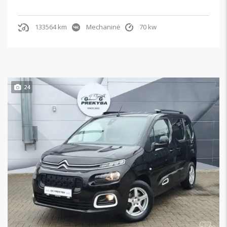
133564 km
Mechaninė
70 kw
24