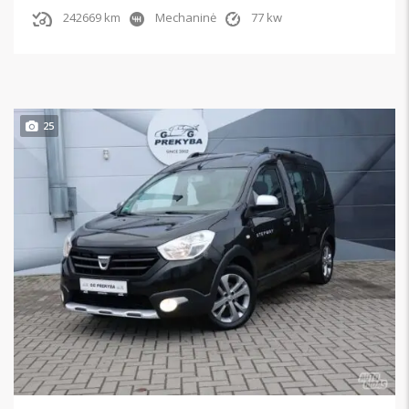
242669 km
Mechaninė
77 kw
25