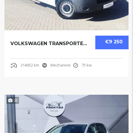
€9 250
VOLKSWAGEN TRANSPORTER 2011
314052 km
Mechaninė
75 kw
25