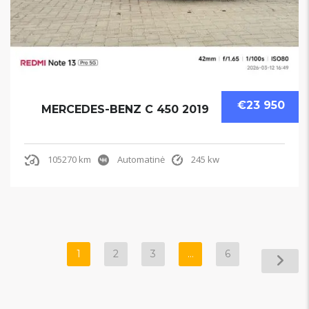
€23 950
MERCEDES-BENZ C 450 2019
105270 km
Automatinė
245 kw
1
2
3
…
6