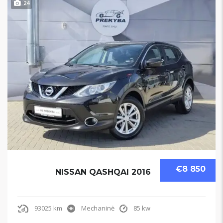
24
€8 850
NISSAN QASHQAI 2016
93025 km
Mechaninė
85 kw