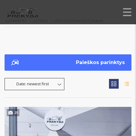
GGPREKYBA
>
LISTINGS
>
LENGVO LYDINIO RATLANKIAI
Paieškos parinktys
Date: newest first
25