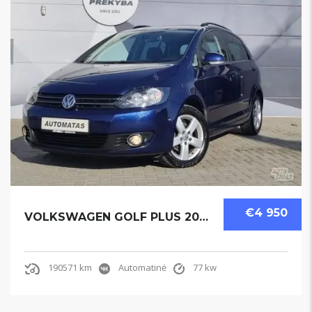
€4 950
VOLKSWAGEN GOLF PLUS 2010
190571 km
Automatinė
77 kw