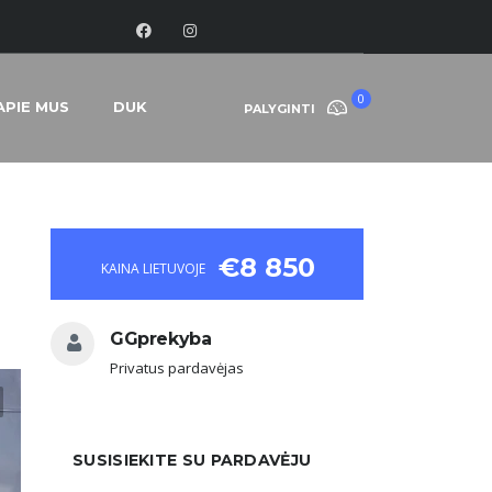
0
APIE MUS
DUK
PALYGINTI
€8 850
KAINA LIETUVOJE
GGprekyba
Privatus pardavėjas
SUSISIEKITE SU PARDAVĖJU