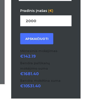
Pradinis įnašas
(€)
APSKAIČIUOTI
Mėnesinis mokėjimas
142.19
Bendra palūkanų
mokėjimo suma
1681.40
Bendra mokėtina suma
10531.40