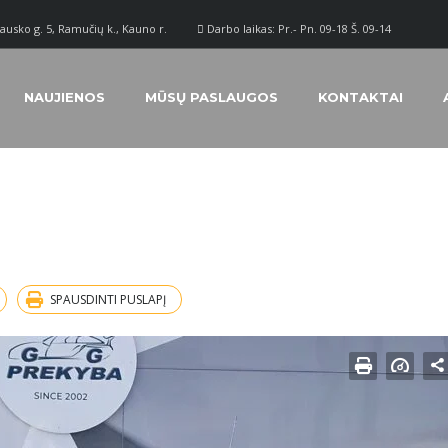
ausko g. 5, Ramučių k., Kauno r.
Darbo laikas: Pr.- Pn. 09-18 Š. 09-14
NAUJIENOS
MŪSŲ PASLAUGOS
KONTAKTAI
SPAUSDINTI PUSLAPĮ