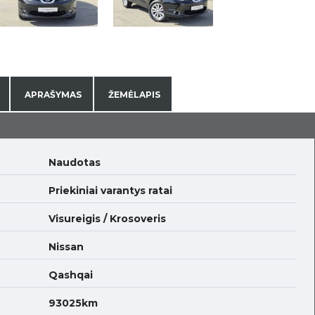
APRAŠYMAS
ŽEMĖLAPIS
Naudotas
Priekiniai varantys ratai
Visureigis / Krosoveris
Nissan
Qashqai
93025km