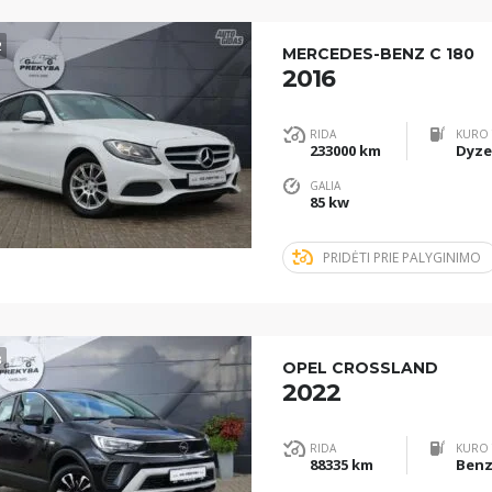
2
MERCEDES-BENZ C 180
2016
RIDA
KURO 
233000 km
Dyze
GALIA
85 kw
PRIDĖTI PRIE PALYGINIMO
3
OPEL CROSSLAND
2022
RIDA
KURO 
88335 km
Benz