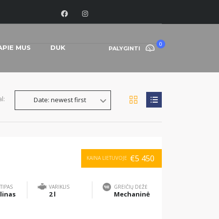
0
APIE MUS
DUK
PALYGINTI
l:
Date: newest first
€5 450
KAINA LIETUVOJE
TIPAS
VARIKLIS
GREIČIŲ DĖŽĖ
linas
2 l
Mechaninė