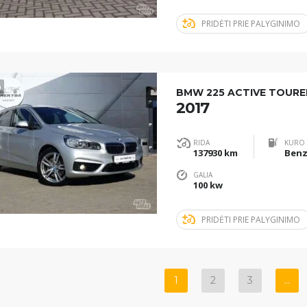
PRIDĖTI PRIE PALYGINIMO
9
BMW 225 ACTIVE TOURE
2017
RIDA
KURO 
137930 km
GALIA
100 kw
PRIDĖTI PRIE PALYGINIMO
1
2
3
…