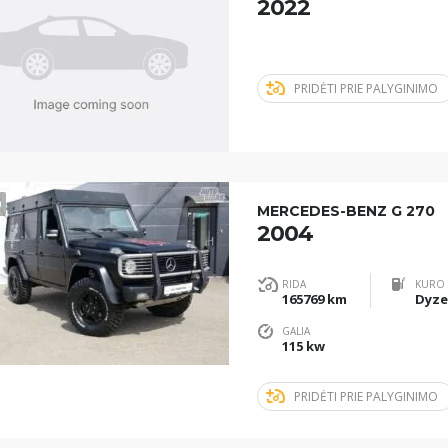
2022
PRIDĖTI PRIE PALYGINIMO
0
MERCEDES-BENZ G 270
2004
RIDA
KURO 
165769 km
Dyze
GALIA
115 kw
PRIDĖTI PRIE PALYGINIMO