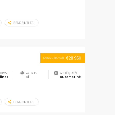
BENDRINTI TAI
€28 950
KAINA LIETUVOJE
TIPAS
VARIKLIS
GREIČIŲ DĖŽĖ
linas
3 l
Automatinė
BENDRINTI TAI