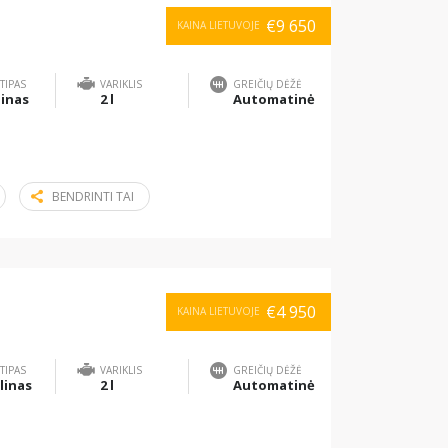
€9 650
KAINA LIETUVOJE
TIPAS
VARIKLIS
GREIČIŲ DĖŽĖ
inas
2 l
Automatinė
BENDRINTI TAI
€4 950
KAINA LIETUVOJE
TIPAS
VARIKLIS
GREIČIŲ DĖŽĖ
linas
2 l
Automatinė