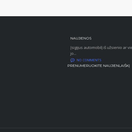
NAUJIENOS
Įsigijus automobilį iš užsienio ar
jo...
NO COMMENTS
PRENUMERUOKITE NAUJIENLAIŠKĮ