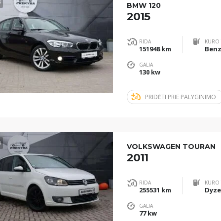
3
BMW 120
2015
RIDA
KURO 
151948 km
Benz
GALIA
130 kw
PRIDĖTI PRIE PALYGINIMO
3
VOLKSWAGEN TOURAN
2011
RIDA
KURO 
255531 km
Dyze
GALIA
77 kw