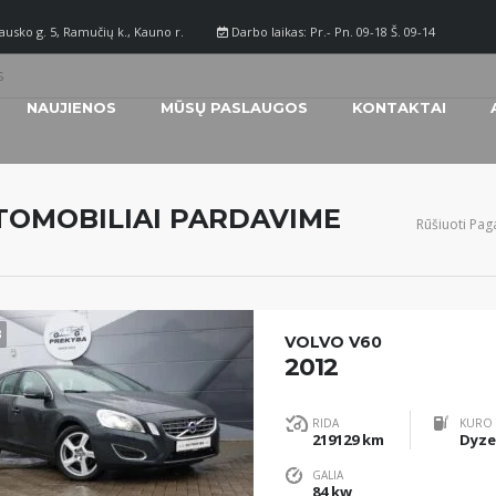
ausko g. 5, Ramučių k., Kauno r.
Darbo laikas: Pr.- Pn. 09-18 Š. 09-14
S
NAUJIENOS
MŪSŲ PASLAUGOS
KONTAKTAI
TOMOBILIAI PARDAVIME
Rūšiuoti Paga
3
VOLVO V60
2012
RIDA
KURO 
219129 km
Dyze
GALIA
84 kw