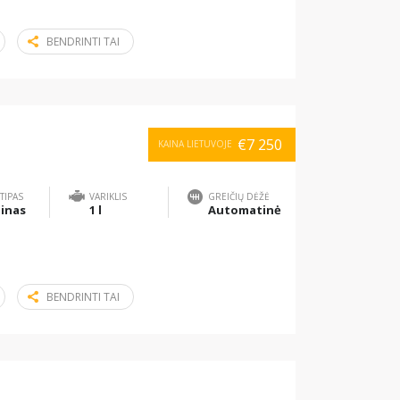
BENDRINTI TAI
€7 250
KAINA LIETUVOJE
TIPAS
VARIKLIS
GREIČIŲ DĖŽĖ
inas
1 l
Automatinė
BENDRINTI TAI