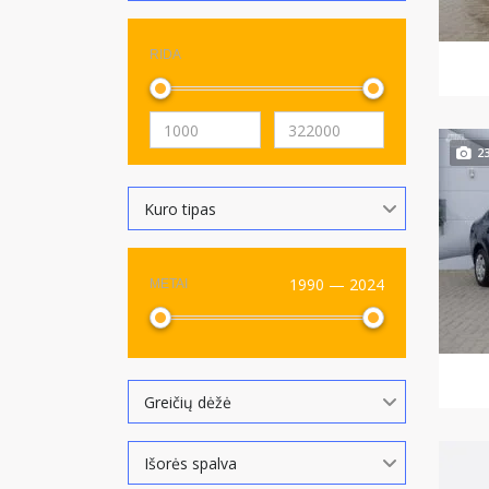
RIDA
2
Kuro tipas
1990 — 2024
METAI
Greičių dėžė
Išorės spalva