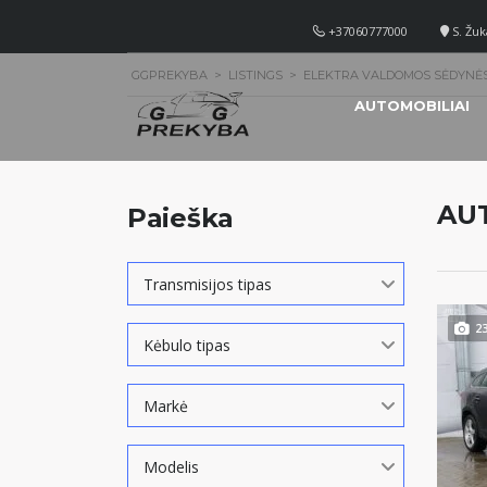
+37060777000
S. Žuk
GGPREKYBA
>
LISTINGS
>
ELEKTRA VALDOMOS SĖDYNĖ
AUTOMOBILIAI
AU
Paieška
Transmisijos tipas
2
Kėbulo tipas
Markė
Modelis