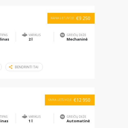
€9 250
KAINA LIETUVOJE
TIPAS
VARIKLIS
GREIČIŲ DĖŽĖ
linas
2 l
Mechaninė
BENDRINTI TAI
€12 950
KAINA LIETUVOJE
TIPAS
VARIKLIS
GREIČIŲ DĖŽĖ
inas
1 l
Automatinė