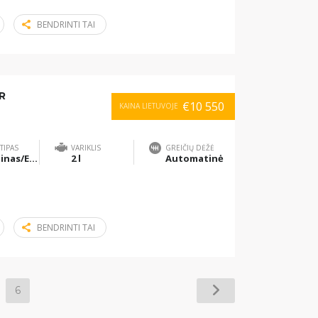
BENDRINTI TAI
R
€10 550
KAINA LIETUVOJE
TIPAS
VARIKLIS
GREIČIŲ DĖŽĖ
Benzinas/Elektra
2 l
Automatinė
BENDRINTI TAI
6