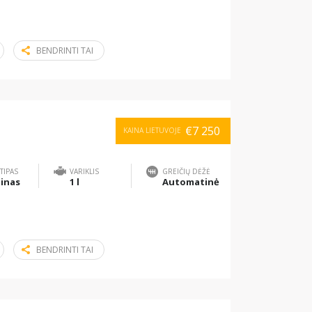
BENDRINTI TAI
€7 250
KAINA LIETUVOJE
TIPAS
VARIKLIS
GREIČIŲ DĖŽĖ
inas
1 l
Automatinė
BENDRINTI TAI