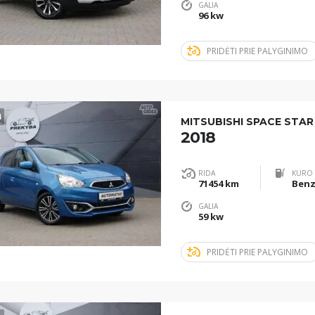
GALIA
96 kw
PRIDĖTI PRIE PALYGINIMO
4
MITSUBISHI SPACE STAR
2018
RIDA
KURO 
71454 km
Benz
GALIA
59 kw
PRIDĖTI PRIE PALYGINIMO