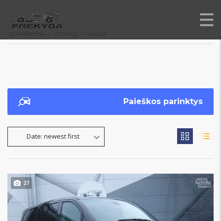
GGPREKYBA
>
LISTINGS
>
VIANO
Paieškos parinktys
Date: newest first
27