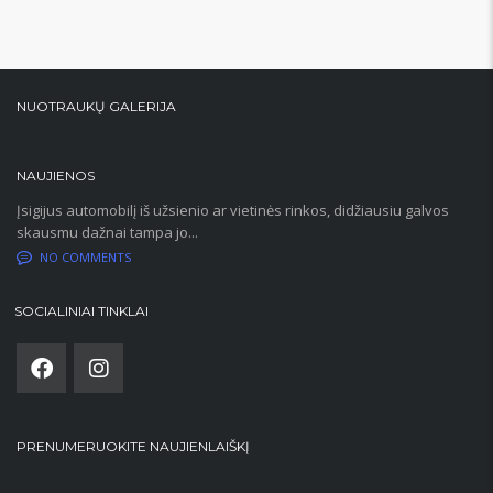
NUOTRAUKŲ GALERIJA
NAUJIENOS
Įsigijus automobilį iš užsienio ar vietinės rinkos, didžiausiu galvos
skausmu dažnai tampa jo...
NO COMMENTS
SOCIALINIAI TINKLAI
PRENUMERUOKITE NAUJIENLAIŠKĮ