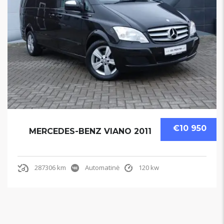
€10 950
MERCEDES-BENZ VIANO 2011
287306 km
Automatinė
120 kw