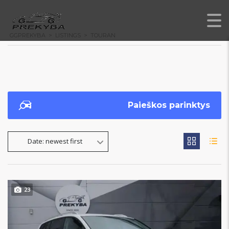
GGPREKYBA
>
LISTINGS
>
TOURAN
Paieškos parinktys
Date: newest first
23