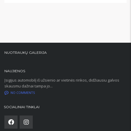
NUOTRAUKŲ GALERIJA
NAUJIENOS
Įsigijus automobilį iš užsienio ar vietinės rinkos, didžiausiu galvos
skausmu dažnai tampa jo...
NO COMMENTS
SOCIALINIAI TINKLAI