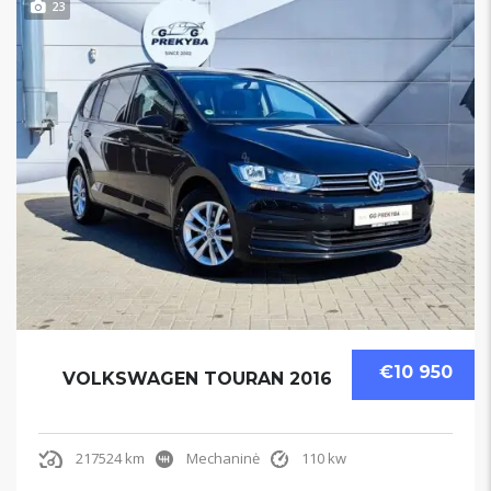
23
€10 950
VOLKSWAGEN TOURAN 2016
217524 km
Mechaninė
110 kw