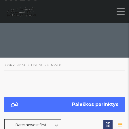
GGPREKYBA
>
LISTINGS
>
NV200
Paieškos parinktys
Date: newest first