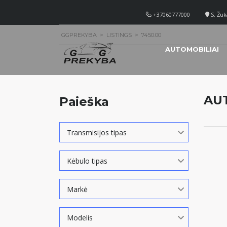
+37060777000
S. Žuk
GGPREKYBA
>
LISTINGS
>
7450.00
AUTOMOBILIAI
AU
Paieška
Transmisijos tipas
Kėbulo tipas
Markė
Modelis