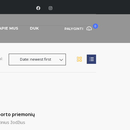
0
APIE MUS
DUK
PALYGINTI
l:
Date: newest first
sporto priemonių
tinius žodžius