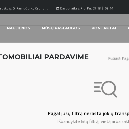
ausko g. 5, Ramučių k., Kauno r.
Darbo laikas: Pr.- Pn. 09-18 Š. 09-14
NAUJIENOS
MŪSŲ PASLAUGOS
KONTAKTAI
TOMOBILIAI PARDAVIME
Rūšiuoti Paga
Pagal jūsų filtrą nerasta jokių tran
Išbandykite kitą filtrą, vietą arba rak