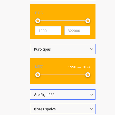
RIDA
Kuro tipas
1990 — 2024
METAI
Greičių dėžė
Išorės spalva