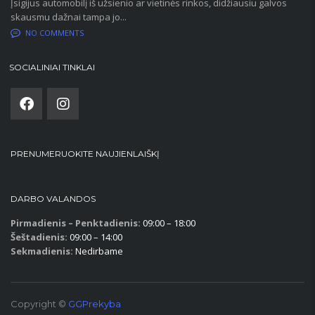
Įsigijus automobilį iš užsienio ar vietinės rinkos, didžiausiu galvos
skausmu dažnai tampa jo...
NO COMMENTS
SOCIALINIAI TINKLAI
PRENUMERUOKITE NAUJIENLAIŠKĮ
DARBO VALANDOS
Pirmadienis – Penktadienis:
09:00 – 18:00
Šeštadienis:
09:00 – 14:00
Sekmadienis:
Nedirbame
Copyright ©
GGPrekyba