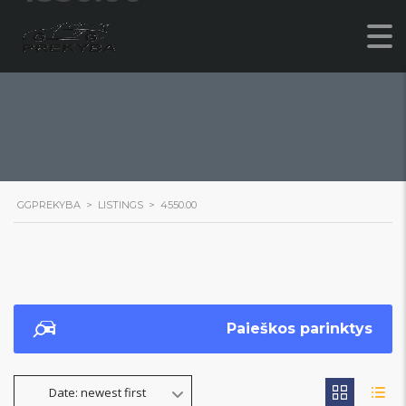
GGPREKYBA
>
LISTINGS
>
4550.00
Paieškos parinktys
Date: newest first