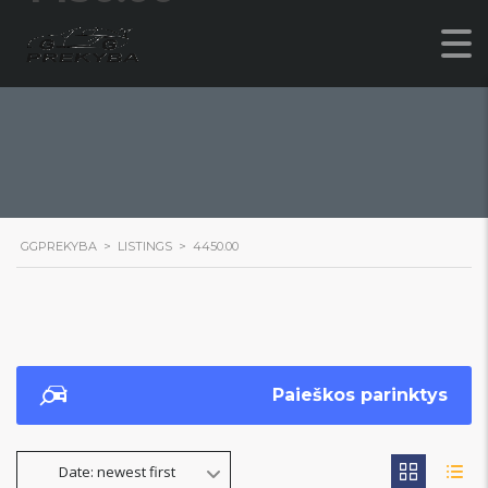
GGPREKYBA
>
LISTINGS
>
4450.00
Paieškos parinktys
Date: newest first