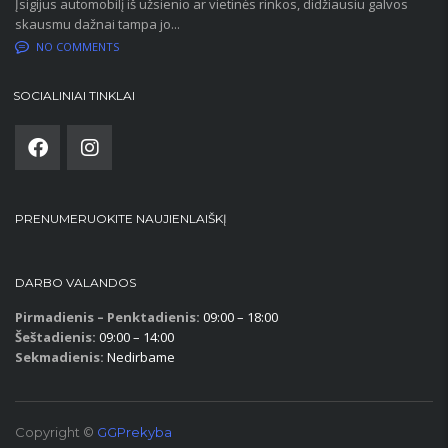
Įsigijus automobilį iš užsienio ar vietinės rinkos, didžiausiu galvos
skausmu dažnai tampa jo...
NO COMMENTS
SOCIALINIAI TINKLAI
PRENUMERUOKITE NAUJIENLAIŠKĮ
DARBO VALANDOS
Pirmadienis – Penktadienis:
09:00 – 18:00
Šeštadienis:
09:00 – 14:00
Sekmadienis:
Nedirbame
Copyright ©
GGPrekyba