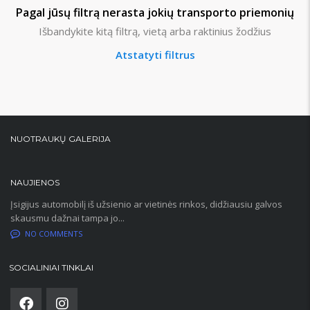
Pagal jūsų filtrą nerasta jokių transporto priemonių
Išbandykite kitą filtrą, vietą arba raktinius žodžius
Atstatyti filtrus
NUOTRAUKŲ GALERIJA
NAUJIENOS
Įsigijus automobilį iš užsienio ar vietinės rinkos, didžiausiu galvos
skausmu dažnai tampa jo...
NO COMMENTS
SOCIALINIAI TINKLAI