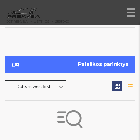
GGPREKYBA
>
LISTINGS
>
25950.00
Paieškos parinktys
Date: newest first