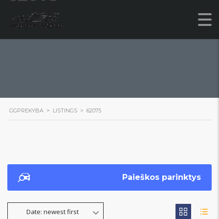
GGPREKYBA
>
LISTINGS
>
62075
Paieškos parinktys
Date: newest first