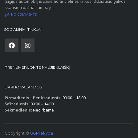
Įsigijus automobilį iš užsienio ar vietinės rinkos, didžiausiu galvos
skausmu dažnai tampa jo...
NO COMMENTS
SOCIALINIAI TINKLAI
PRENUMERUOKITE NAUJIENLAIŠKĮ
DARBO VALANDOS
Pirmadienis – Penktadienis:
09:00 – 18:00
Šeštadienis:
09:00 – 14:00
Sekmadienis:
Nedirbame
Copyright ©
GGPrekyba