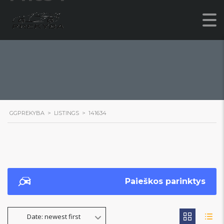
GGPREKYBA
>
LISTINGS
>
141634
Paieškos parinktys
Date: newest first