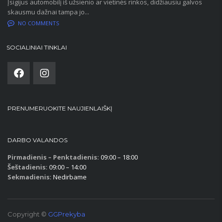
Įsigijus automobilį iš užsienio ar vietinės rinkos, didžiausiu galvos
skausmu dažnai tampa jo...
NO COMMENTS
SOCIALINIAI TINKLAI
PRENUMERUOKITE NAUJIENLAIŠKĮ
DARBO VALANDOS
Pirmadienis – Penktadienis:
09:00 – 18:00
Šeštadienis:
09:00 – 14:00
Sekmadienis:
Nedirbame
Copyright ©
GGPrekyba