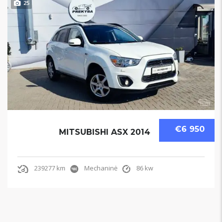
25
€6 950
MITSUBISHI ASX 2014
239277 km
Mechaninė
86 kw