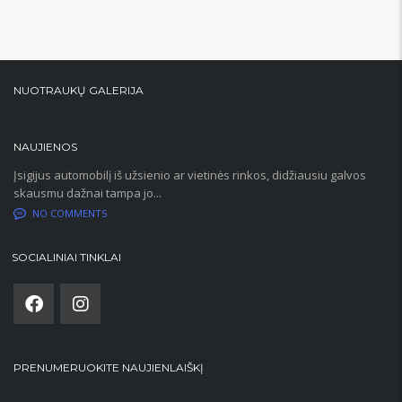
NUOTRAUKŲ GALERIJA
NAUJIENOS
Įsigijus automobilį iš užsienio ar vietinės rinkos, didžiausiu galvos
skausmu dažnai tampa jo...
NO COMMENTS
SOCIALINIAI TINKLAI
PRENUMERUOKITE NAUJIENLAIŠKĮ