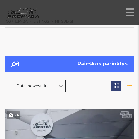
GGPREKYBA
>
LISTINGS
>
MITSUBISHI
Paieškos parinktys
Date: newest first
24