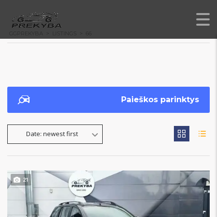
GGPREKYBA
>
LISTINGS
>
66
Paieškos parinktys
Date: newest first
21