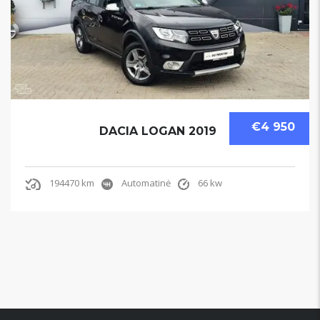
€4 950
DACIA LOGAN 2019
194470 km
Automatinė
66 kw