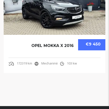
€9 450
OPEL MOKKA X 2016
172319 km
Mechaninė
103 kw