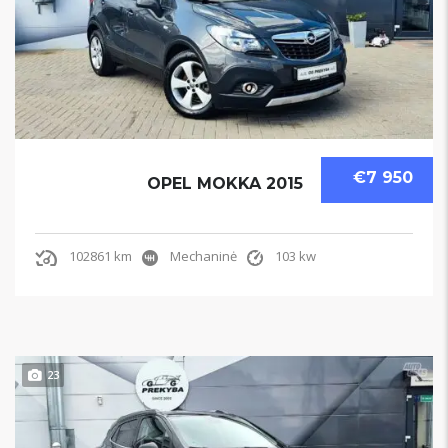
€7 950
OPEL MOKKA 2015
102861 km
Mechaninė
103 kw
23