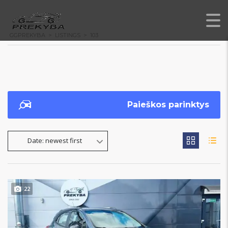
GGPREKYBA
>
LISTINGS
>
103
Paieškos parinktys
Date: newest first
22