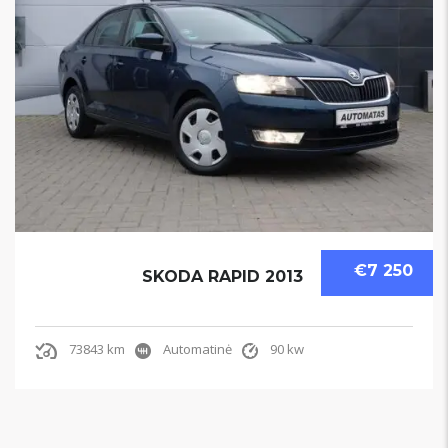
€7 250
SKODA RAPID 2013
73843 km
Automatinė
90 kw