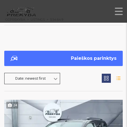
GGPREKYBA
>
LISTINGS
>
5.54.64.9
Paieškos parinktys
Date: newest first
24