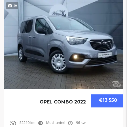
29
€13 550
OPEL COMBO 2022
52210 km
Mechaninė
96 kw