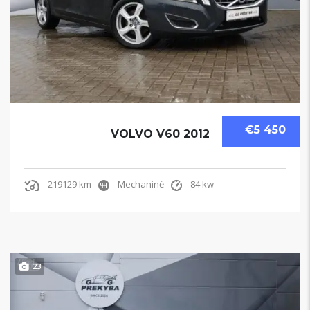
€5 450
VOLVO V60 2012
219129 km
Mechaninė
84 kw
23