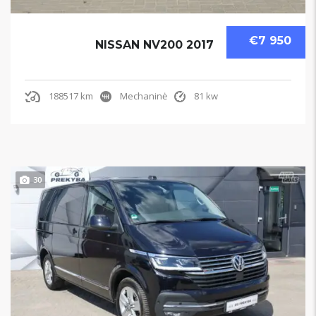
€7 950
NISSAN NV200 2017
188517 km
Mechaninė
81 kw
30