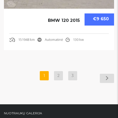
€9 650
BMW 120 2015
151948 km
Automatinė
130 kw
1
2
3
NUOTRAUKŲ GALERIJA