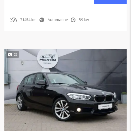
71454 km
Automatinė
59 kw
23