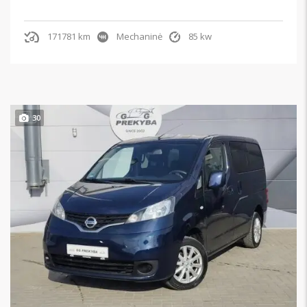
171781 km
Mechaninė
85 kw
30