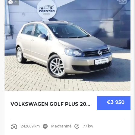
21
€3 950
VOLKSWAGEN GOLF PLUS 2009
242669 km
Mechaninė
77 kw