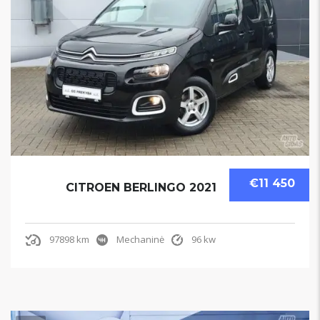
€11 450
CITROEN BERLINGO 2021
97898 km
Mechaninė
96 kw