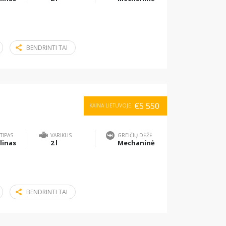
BENDRINTI TAI
€5 550
KAINA LIETUVOJE
TIPAS
VARIKLIS
GREIČIŲ DĖŽĖ
linas
2 l
Mechaninė
BENDRINTI TAI