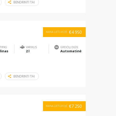
BENDRINTI TAI
€4 950
KAINA LIETUVOJE
TIPAS
VARIKLIS
GREIČIŲ DĖŽĖ
linas
2 l
Automatinė
BENDRINTI TAI
€7 250
KAINA LIETUVOJE