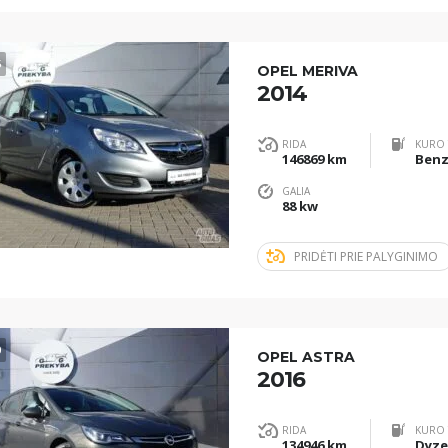
5
OPEL MERIVA
2014
RIDA
KURO 
146869 km
Benz
GALIA
88 kw
PRIDĖTI PRIE PALYGINIMO
0
OPEL ASTRA
2016
RIDA
KURO 
134946 km
Dyze