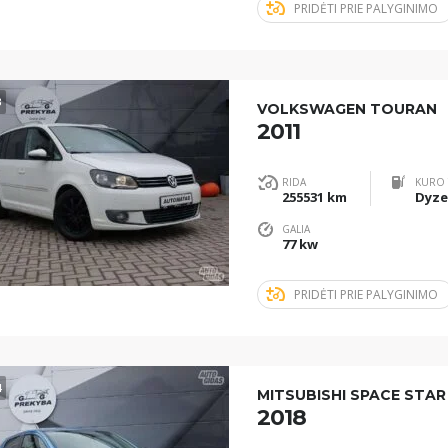
PRIDĖTI PRIE PALYGINIMO
3
VOLKSWAGEN TOURAN
2011
RIDA
KURO 
255531 km
Dyze
GALIA
77 kw
PRIDĖTI PRIE PALYGINIMO
4
MITSUBISHI SPACE STAR
2018