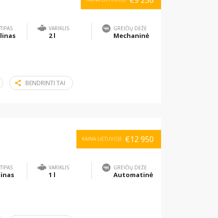
€9 250
TIPAS
VARIKLIS
GREIČIŲ DĖŽĖ
linas
2 l
Mechaninė
BENDRINTI TAI
€12 950
KAINA LIETUVOJE
TIPAS
VARIKLIS
GREIČIŲ DĖŽĖ
inas
1 l
Automatinė