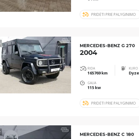
PRIDĖTI PRIE PALYGINIMO
0
MERCEDES-BENZ G 270
2004
RIDA
KURO 
165769 km
Dyze
GALIA
115 kw
PRIDĖTI PRIE PALYGINIMO
2
MERCEDES-BENZ C 180