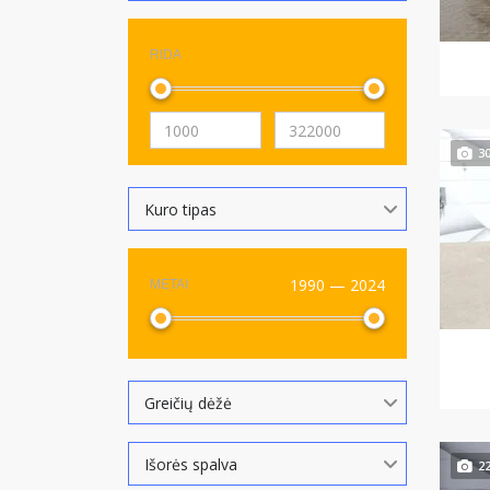
RIDA
3
Kuro tipas
1990 — 2024
METAI
Greičių dėžė
Išorės spalva
2