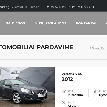
ausko g. 5, Ramučių k., Kauno r.
Darbo laikas: Pr.- Pn. 09-18 Š. 09-14
NAUJIENOS
MŪSŲ PASLAUGOS
KONTAKTAI
TOMOBILIAI PARDAVIME
Rūšiuoti Paga
3
VOLVO V60
2012
RIDA
KURO 
219129 km
Dyze
GALIA
84 kw