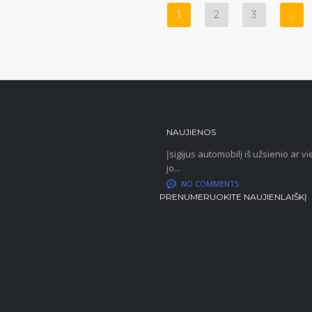
1
2
3
…
NAUJIENOS
Įsigijus automobilį iš užsienio ar
jo...
NO COMMENTS
PRENUMERUOKITE NAUJIENLAIŠKĮ