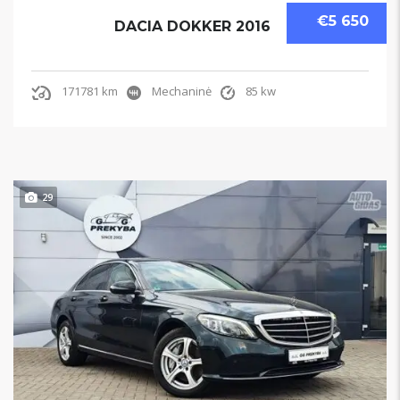
€5 650
DACIA DOKKER 2016
171781 km
Mechaninė
85 kw
29