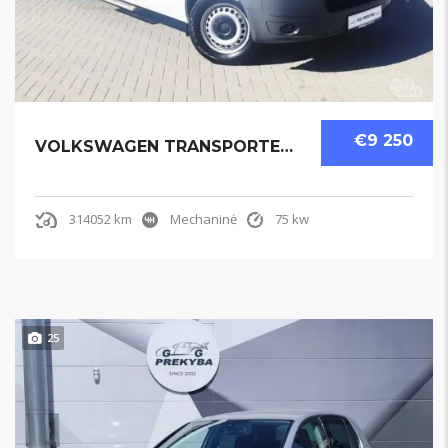
€9 250
VOLKSWAGEN TRANSPORTER 2011
314052 km
Mechaninė
75 kw
25