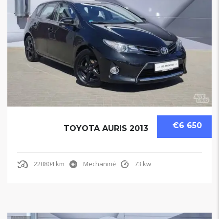
€6 650
TOYOTA AURIS 2013
220804 km
Mechaninė
73 kw