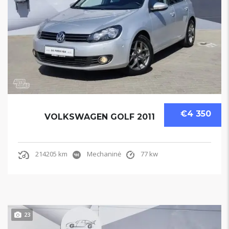
€4 350
VOLKSWAGEN GOLF 2011
214205 km
Mechaninė
77 kw
23