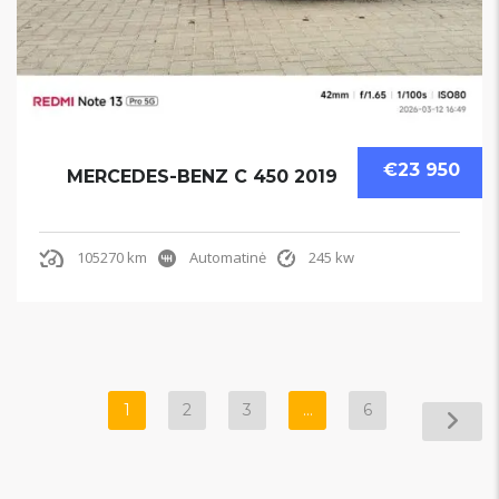
€23 950
MERCEDES-BENZ C 450 2019
105270 km
Automatinė
245 kw
1
2
3
…
6