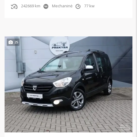
242669 km
Mechaninė
77 kw
25