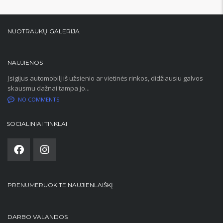
NUOTRAUKŲ GALERIJA
NAUJIENOS
Įsigijus automobilį iš užsienio ar vietinės rinkos, didžiausiu galvos
skausmu dažnai tampa jo...
NO COMMENTS
SOCIALINIAI TINKLAI
PRENUMERUOKITE NAUJIENLAIŠKĮ
DARBO VALANDOS