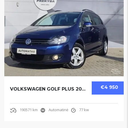
€4 950
VOLKSWAGEN GOLF PLUS 2010
190571 km
Automatinė
77 kw