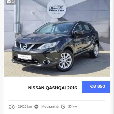
24
€8 850
NISSAN QASHQAI 2016
93025 km
Mechaninė
85 kw