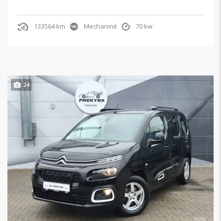
133564 km
Mechaninė
70 kw
24