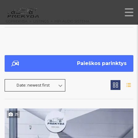
GGPREKYBA
>
LISTINGS
>
HIFI AUDIO SISTEMA
Paieškos parinktys
Date: newest first
25