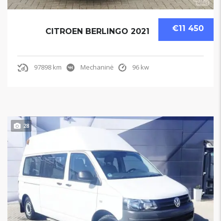
€11 450
CITROEN BERLINGO 2021
97898 km
Mechaninė
96 kw
28