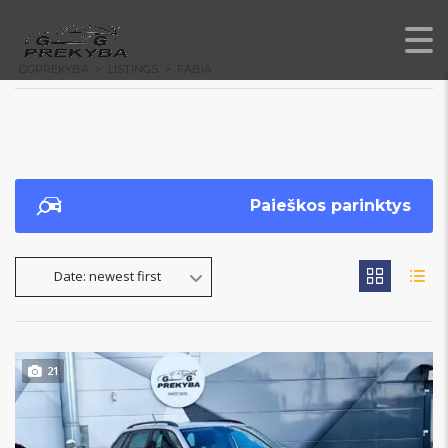
GGPREKYBA
>
LISTINGS
>
FABIA
Paieškos parinktys
Date: newest first
21