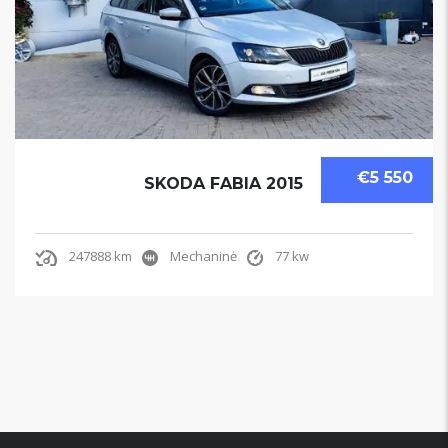
€5 550
SKODA FABIA 2015
247888 km
Mechaninė
77 kw