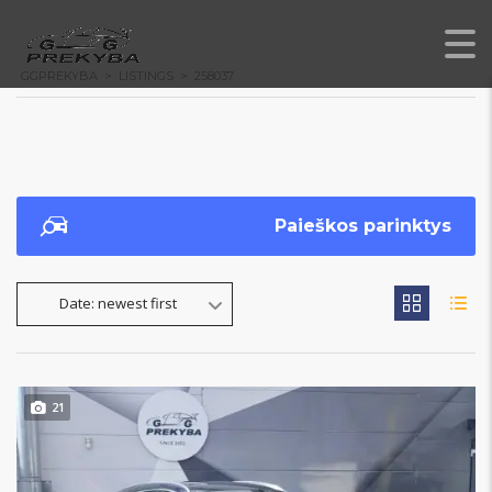
GGPREKYBA
>
LISTINGS
>
258037
Paieškos parinktys
Date: newest first
21