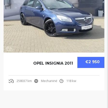
€2 950
OPEL INSIGNIA 2011
258037 km
Mechaninė
118 kw