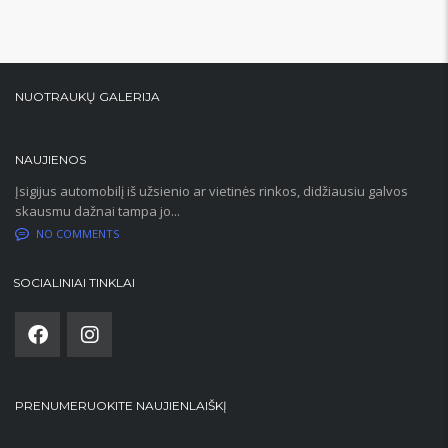
NUOTRAUKŲ GALERIJA
NAUJIENOS
Įsigijus automobilį iš užsienio ar vietinės rinkos, didžiausiu galvos
skausmu dažnai tampa jo...
NO COMMENTS
SOCIALINIAI TINKLAI
PRENUMERUOKITE NAUJIENLAIŠKĮ