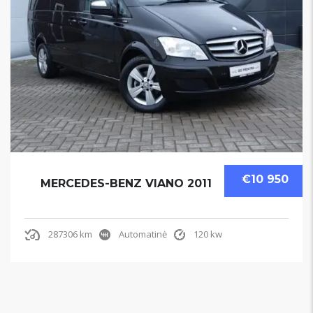
€10 950
MERCEDES-BENZ VIANO 2011
287306 km
Automatinė
120 kw