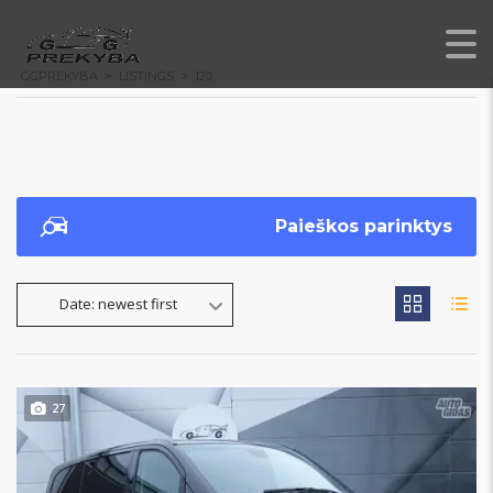
GGPREKYBA
>
LISTINGS
>
120
Paieškos parinktys
Date: newest first
27