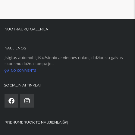
NUOTRAUKŲ GALERIJA
NAUJIENOS
Įsigijus automobilį iš užsienio ar vietinės rinkos, didžiausiu galvos
skausmu dažnai tampa jo...
NO COMMENTS
SOCIALINIAI TINKLAI
PRENUMERUOKITE NAUJIENLAIŠKĮ