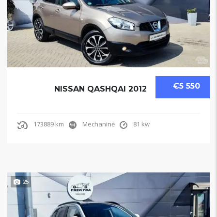
€5 550
NISSAN QASHQAI 2012
173889 km
Mechaninė
81 kw
25