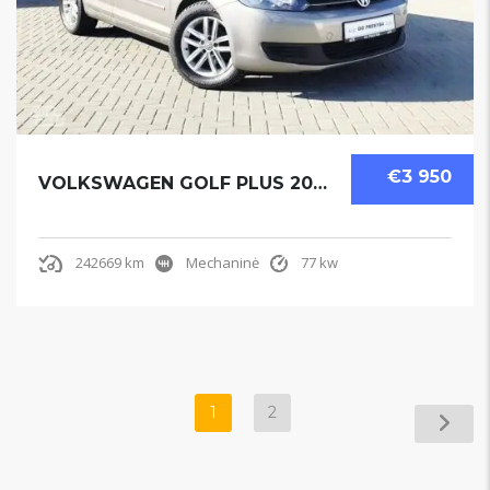
€3 950
VOLKSWAGEN GOLF PLUS 2009
242669 km
Mechaninė
77 kw
1
2