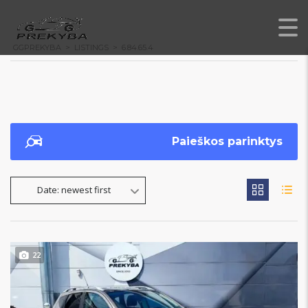
GGPREKYBA
>
LISTINGS
>
6.84.65.4
Paieškos parinktys
Date: newest first
22