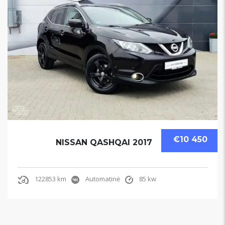
€10 450
NISSAN QASHQAI 2017
122853 km
Automatinė
85 kw