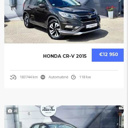
€12 950
HONDA CR-V 2015
183744 km
Automatinė
118 kw
20