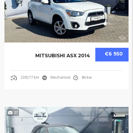
€6 950
MITSUBISHI ASX 2014
239277 km
Mechaninė
86 kw
27