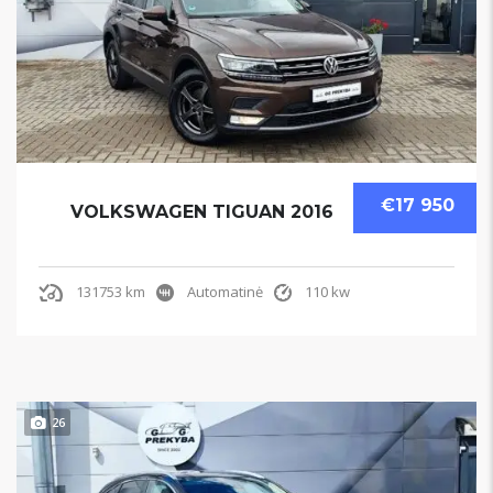
€17 950
VOLKSWAGEN TIGUAN 2016
131753 km
Automatinė
110 kw
26