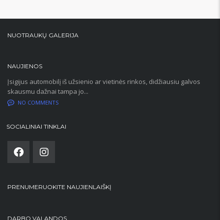
NUOTRAUKŲ GALERIJA
NAUJIENOS
Įsigijus automobilį iš užsienio ar vietinės rinkos, didžiausiu galvos
skausmu dažnai tampa jo...
NO COMMENTS
SOCIALINIAI TINKLAI
PRENUMERUOKITE NAUJIENLAIŠKĮ
DARBO VALANDOS