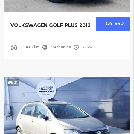
€4 650
VOLKSWAGEN GOLF PLUS 2012
214603 km
Mechaninė
77 kw
21