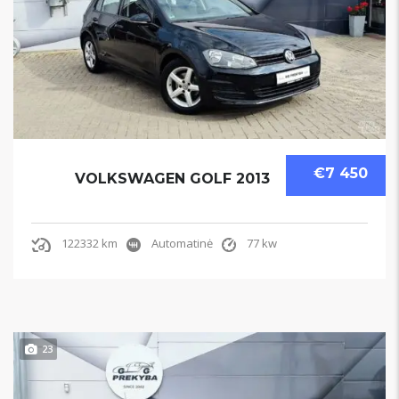
€7 450
VOLKSWAGEN GOLF 2013
122332 km
Automatinė
77 kw
23