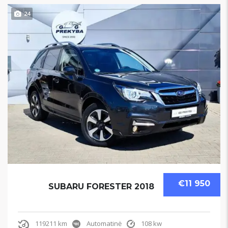
24
€11 950
SUBARU FORESTER 2018
119211 km
Automatinė
108 kw