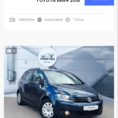
TOYOTA RAV4 2015
168358 km
Automatinė
110 kw
21