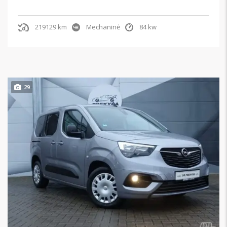
219129 km
Mechaninė
84 kw
29