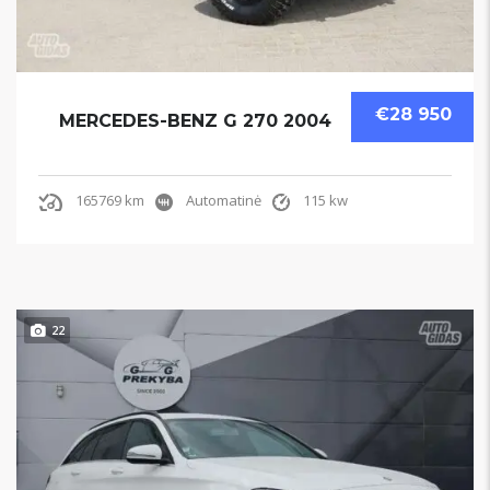
€28 950
MERCEDES-BENZ G 270 2004
165769 km
Automatinė
115 kw
22