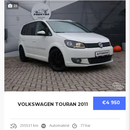
23
€4 950
VOLKSWAGEN TOURAN 2011
255531 km
Automatinė
77 kw