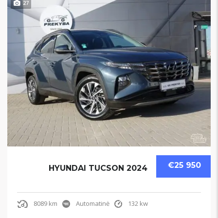
27
€25 950
HYUNDAI TUCSON 2024
8089 km
Automatinė
132 kw