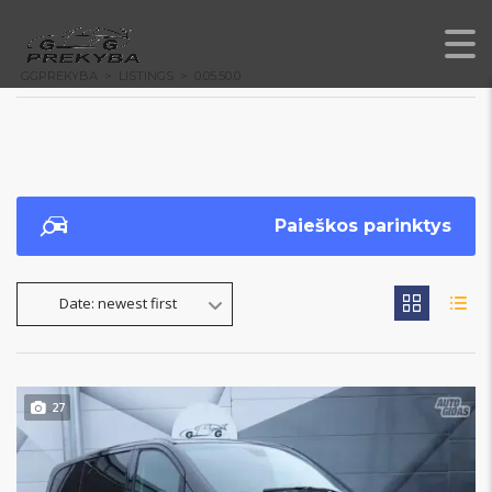
GGPREKYBA
>
LISTINGS
>
0.05.50.0
Paieškos parinktys
Date: newest first
27