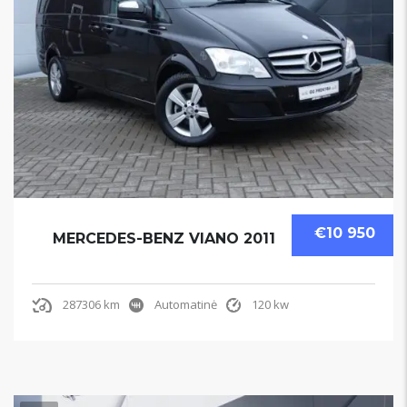
€10 950
MERCEDES-BENZ VIANO 2011
287306 km
Automatinė
120 kw