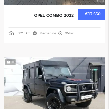
€13 550
OPEL COMBO 2022
52210 km
Mechaninė
96 kw
30