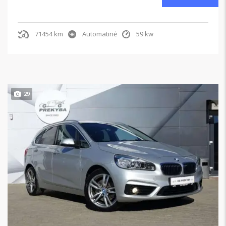
71454 km
Automatinė
59 kw
29