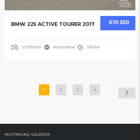
€10 550
BMW 225 ACTIVE TOURER 2017
137930 km
Automatinė
100 kw
1
2
3
4
NUOTRAUKŲ GALERIJA