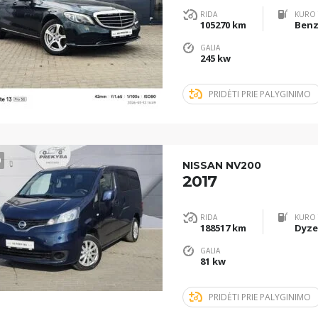
RIDA
KURO 
105270 km
Benz
GALIA
245 kw
PRIDĖTI PRIE PALYGINIMO
0
NISSAN NV200
2017
RIDA
KURO 
188517 km
Dyze
GALIA
81 kw
PRIDĖTI PRIE PALYGINIMO