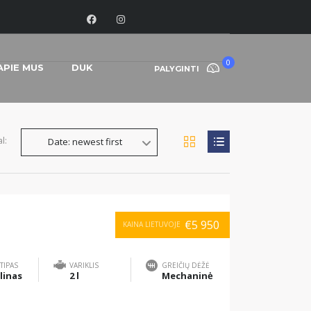
0
APIE MUS
DUK
PALYGINTI
l:
Date: newest first
€5 950
KAINA LIETUVOJE
TIPAS
VARIKLIS
GREIČIŲ DĖŽĖ
linas
2 l
Mechaninė