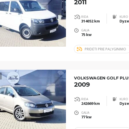
2011
RIDA
KURO 
314052 km
Dyze
GALIA
75 kw
PRIDĖTI PRIE PALYGINIMO
1
VOLKSWAGEN GOLF PLU
2009
RIDA
KURO 
242669 km
Dyze
GALIA
77 kw