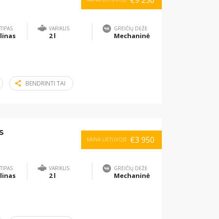
€9 250
TIPAS
VARIKLIS
GREIČIŲ DĖŽĖ
linas
2 l
Mechaninė
BENDRINTI TAI
S
€3 950
KAINA LIETUVOJE
TIPAS
VARIKLIS
GREIČIŲ DĖŽĖ
linas
2 l
Mechaninė