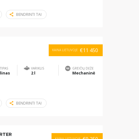
BENDRINTI TAI
€11 450
KAINA LIETUVOJE
TIPAS
VARIKLIS
GREIČIŲ DĖŽĖ
linas
2 l
Mechaninė
BENDRINTI TAI
RTER
KAINA LIETUVOJE