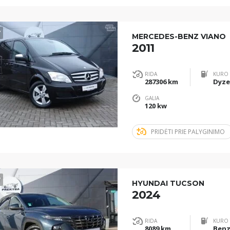
7
MERCEDES-BENZ VIANO
2011
RIDA
KURO 
287306 km
Dyze
GALIA
120 kw
PRIDĖTI PRIE PALYGINIMO
7
HYUNDAI TUCSON
2024
RIDA
KURO 
8089 km
Benz