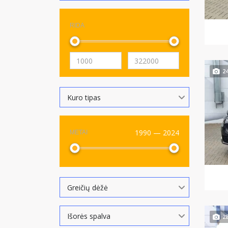
RIDA
2
Kuro tipas
1990 — 2024
METAI
Greičių dėžė
Išorės spalva
2