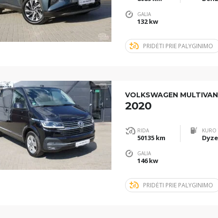
GALIA
132 kw
PRIDĖTI PRIE PALYGINIMO
0
VOLKSWAGEN MULTIVAN
2020
RIDA
KURO 
50135 km
Dyze
GALIA
146 kw
PRIDĖTI PRIE PALYGINIMO