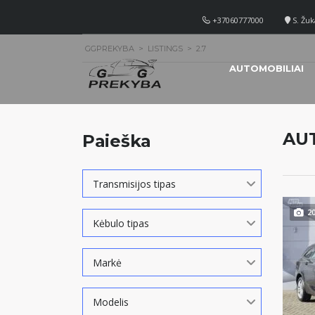
+37060777000
S. Žuk
GGPREKYBA
>
LISTINGS
>
2.7
AUTOMOBILIAI
AU
Paieška
Transmisijos tipas
2
Kėbulo tipas
Markė
Modelis