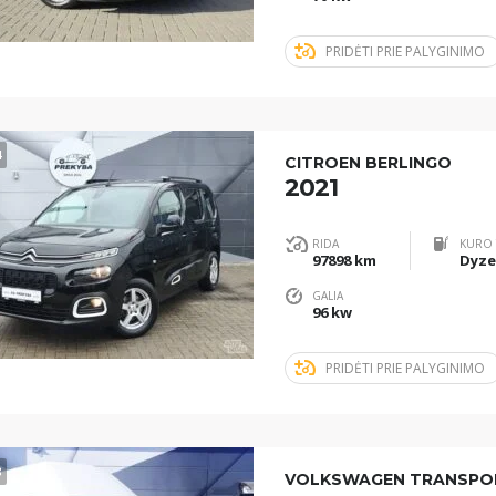
PRIDĖTI PRIE PALYGINIMO
4
CITROEN BERLINGO
2021
RIDA
KURO 
97898 km
Dyze
GALIA
96 kw
PRIDĖTI PRIE PALYGINIMO
8
VOLKSWAGEN TRANSPO