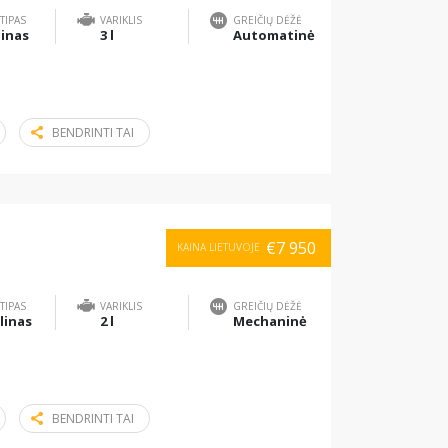
TIPAS
VARIKLIS
GREIČIŲ DĖŽĖ
inas
3 l
Automatinė
BENDRINTI TAI
€7 950
KAINA LIETUVOJE
TIPAS
VARIKLIS
GREIČIŲ DĖŽĖ
linas
2 l
Mechaninė
BENDRINTI TAI