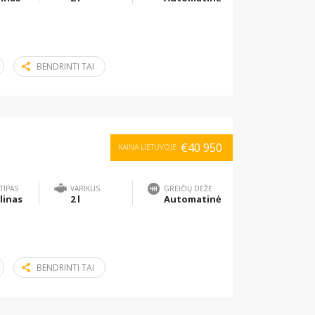
BENDRINTI TAI
€40 950
KAINA LIETUVOJE
TIPAS
VARIKLIS
GREIČIŲ DĖŽĖ
linas
2 l
Automatinė
BENDRINTI TAI