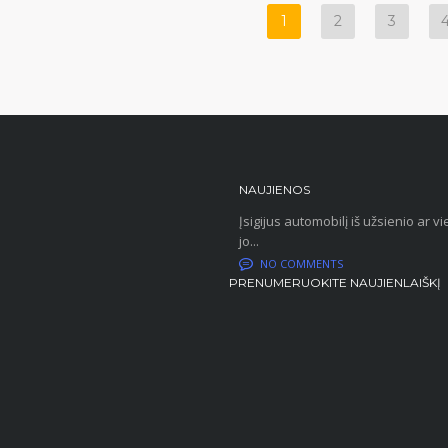
1
2
3
NAUJIENOS
Įsigijus automobilį iš užsienio ar
jo...
NO COMMENTS
PRENUMERUOKITE NAUJIENLAIŠKĮ