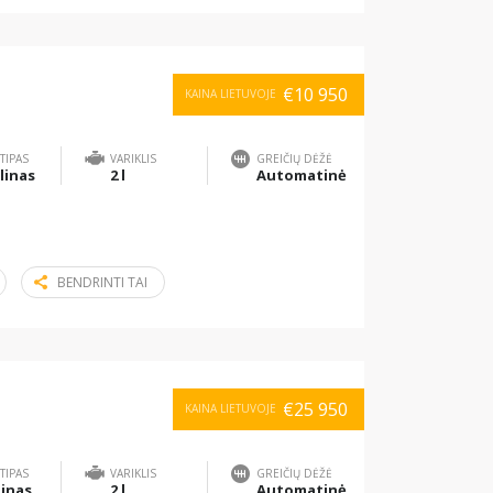
€10 950
KAINA LIETUVOJE
TIPAS
VARIKLIS
GREIČIŲ DĖŽĖ
linas
2 l
Automatinė
BENDRINTI TAI
€25 950
KAINA LIETUVOJE
TIPAS
VARIKLIS
GREIČIŲ DĖŽĖ
inas
2 l
Automatinė