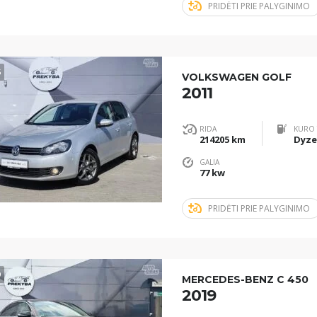
PRIDĖTI PRIE PALYGINIMO
5
VOLKSWAGEN GOLF
2011
RIDA
KURO 
214205 km
Dyze
GALIA
77 kw
PRIDĖTI PRIE PALYGINIMO
9
MERCEDES-BENZ C 450
2019