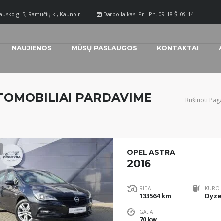
ausko g. 5, Ramučių k., Kauno r.
Darbo laikas: Pr.- Pn. 09-18 Š. 09-14
NAUJIENOS
MŪSŲ PASLAUGOS
KONTAKTAI
TOMOBILIAI PARDAVIME
Rūšiuoti Paga
0
OPEL ASTRA
2016
RIDA
KURO 
133564 km
Dyze
GALIA
70 kw