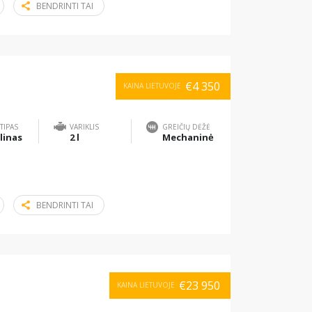
BENDRINTI TAI
€4 350
KAINA LIETUVOJE
TIPAS
VARIKLIS
GREIČIŲ DĖŽĖ
linas
2 l
Mechaninė
BENDRINTI TAI
€23 950
KAINA LIETUVOJE